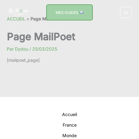
Aller
au
MES GUIDES
contenu
ACCUEIL
»
Page MailPoet
Page MailPoet
Par
Dydou
/
25/03/2025
[mailpoet_page]
Accueil
France
Monde