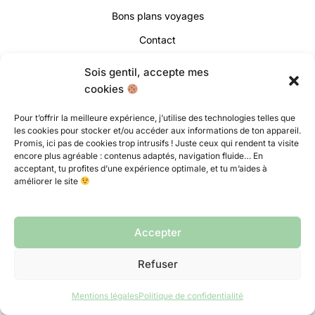
Bons plans voyages
Contact
Sois gentil, accepte mes
cookies
Pour t’offrir la meilleure expérience, j’utilise des technologies telles que
les cookies pour stocker et/ou accéder aux informations de ton appareil.
Promis, ici pas de cookies trop intrusifs ! Juste ceux qui rendent ta visite
encore plus agréable : contenus adaptés, navigation fluide… En
Collaborons ensemble !
acceptant, tu profites d’une expérience optimale, et tu m’aides à
améliorer le site
Accepter
Droits d'auteur © 2026 Le Monde ou Rien
Refuser
Mentions légales
|
Politique de confidentialité |
Conditions générales de vente
|
Remboursements & retours
Mentions légales
Politique de confidentialité