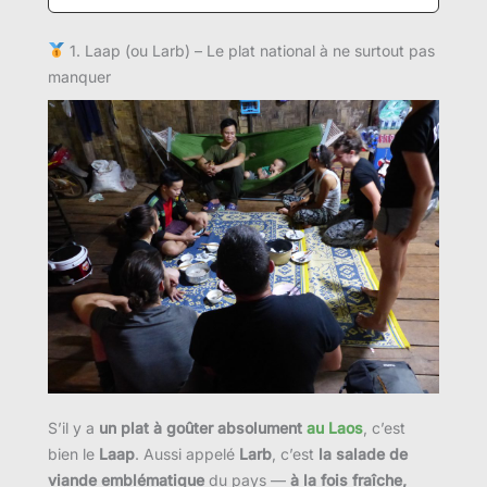
1. Laap (ou Larb) – Le plat national à ne surtout pas
manquer
S’il y a
un plat à goûter absolument
au Laos
, c’est
bien le
Laap
. Aussi appelé
Larb
, c’est
la salade de
viande emblématique
du pays —
à la fois fraîche,