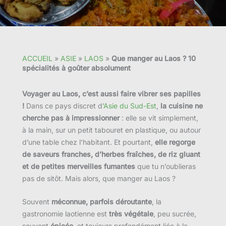
ACCUEIL
»
ASIE
»
LAOS
»
Que manger au Laos ? 10
spécialités à goûter absolument
Voyager au Laos, c’est aussi faire vibrer ses papilles
!
Dans ce pays discret d
’Asie du Sud-Est
,
la cuisine ne
cherche pas à impressionner
: elle se vit simplement,
à la main, sur un petit tabouret en plastique, ou autour
d’une table chez l’habitant. Et pourtant,
elle regorge
de saveurs franches, d’herbes fraîches, de riz gluant
et de petites merveilles fumantes
que tu n’oublieras
pas de sitôt. Mais alors, que manger au Laos ?
Souvent
méconnue, parfois déroutante
, la
gastronomie laotienne est
très végétale
, peu sucrée,
souvent
épicée
, et toujours profondément liée à la