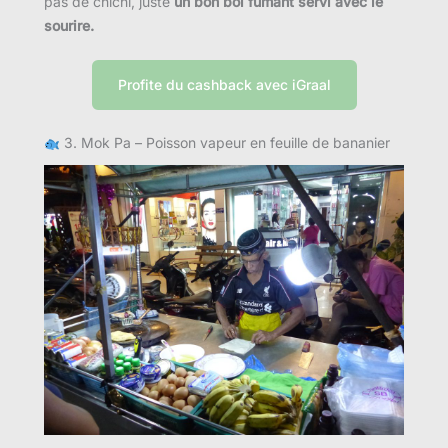
pas de chichi, juste
un bon bol fumant servi avec le
sourire.
Profite du cashback avec iGraal
3. Mok Pa – Poisson vapeur en feuille de bananier