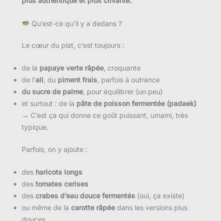
plus authentique et plus clivante.
Qu’est-ce qu’il y a dedans ?
Le cœur du plat, c’est toujours :
de la
papaye verte râpée
, croquante
de l’
ail
, du
piment frais
, parfois à outrance
du sucre de palme
, pour équilibrer (un peu)
et surtout : de la
pâte de poisson fermentée (padaek)
→ C’est ça qui donne ce goût puissant, umami, très
typique.
Parfois, on y ajoute :
des
haricots longs
des
tomates cerises
des
crabes d’eau douce fermentés
(oui, ça existe)
ou même de la
carotte râpée
dans les versions plus
douces