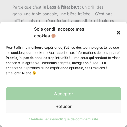
Parce que c’est
le Laos à l’état brut
: un grill, des
gens, une table bancale, une bière fraîche… C’est pas
raffiné, mais c’est
réconfortant, accessible, et toujours
savoureux.
Sois gentil, accepte mes
cookies
9. Khao Nom – Les desserts à base de riz gluant
Pour t’offrir la meilleure expérience, j’utilise des technologies telles que
Au Laos, les desserts n’arrivent pas forcément en fin
les cookies pour stocker et/ou accéder aux informations de ton appareil.
de repas comme chez nous.
Ils se grignotent dans la
Promis, ici pas de cookies trop intrusifs ! Juste ceux qui rendent ta visite
encore plus agréable : contenus adaptés, navigation fluide… En
rue, se partagent à la main, ou se dégustent sur un
acceptant, tu profites d’une expérience optimale, et tu m’aides à
coin de marché.
Et très souvent, ils tournent autour du
améliorer le site
même ingrédient magique :
le riz gluant.
C’est quoi, les Khao Nom ?
Accepter
Le mot
« Khao Nom »
désigne
l’ensemble des
Refuser
douceurs traditionnelles
. Voici les plus courantes à
tester :
Mentions légales
Politique de confidentialité