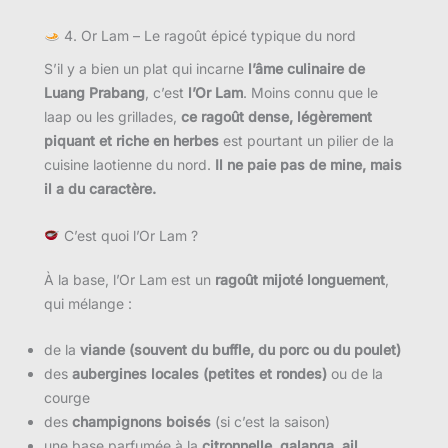
4. Or Lam – Le ragoût épicé typique du nord
S’il y a bien un plat qui incarne
l’âme culinaire de
Luang Prabang
, c’est
l’Or Lam
. Moins connu que le
laap ou les grillades,
ce ragoût dense, légèrement
piquant et riche en herbes
est pourtant un pilier de la
cuisine laotienne du nord.
Il ne paie pas de mine, mais
il a du caractère.
C’est quoi l’Or Lam ?
À la base, l’Or Lam est un
ragoût mijoté longuement
,
qui mélange :
de la
viande (souvent du buffle, du porc ou du poulet)
des
aubergines locales (petites et rondes)
ou de la
courge
des
champignons boisés
(si c’est la saison)
une base parfumée à la
citronnelle, galanga, ail,