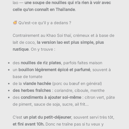
lao —
une soupe de nouilles qui n’a rien à voir avec
celle qu’on connaît en Thaïlande
.
Qu’est-ce qu’il y a dedans ?
Contrairement au Khao Soi thaï, crémeux et à base de
lait de coco,
la version lao est plus simple, plus
rustique
. On y trouve :
des
nouilles de riz plates
, parfois faites maison
un
bouillon légèrement épicé et parfumé
, souvent à
base de tomate
de la
viande hachée
(porc ou bœuf en général)
des herbes fraîches
: coriandre, ciboule, menthe
des
condiments à ajouter soi-même
: citron vert, pâte
de piment, sauce de soja, sucre, ail frit…
C’est
un plat du petit-déjeuner
, souvent servi très tôt,
et fini avant 10h.
Donc ne traîne pas si tu veux y