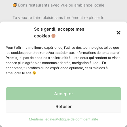
Bons restaurants avec vue ou ambiance locale
Tu veux te faire plaisir sans forcément exploser le
budget ? Marrakech a ce talent rare de proposer
des
Sois gentil, accepte mes
lieux stylés, avec vue, sans te faire payer l’esthétique
cookies
au prix fort.
Pour t’offrir la meilleure expérience, j’utilise des technologies telles que
NOMAD
: un grand classique, oui, mais toujours
les cookies pour stocker et/ou accéder aux informations de ton appareil.
efficace. Cuisine marocaine revisitée,
vue imprenable
Promis, ici pas de cookies trop intrusifs ! Juste ceux qui rendent ta visite
encore plus agréable : contenus adaptés, navigation fluide… En
sur les toits
, déco léchée et plats originaux. Va pour le
acceptant, tu profites d’une expérience optimale, et tu m’aides à
déjeuner ou en début de soirée pour avoir une bonne
améliorer le site
table.
M Bacha
: j’y suis allé le soir, et
le cadre est juste
sublime
. Lumières tamisées, ambiance élégante mais
Accepter
pas guindée, et une carte bien pensée entre tradition
et modernité. Une vraie bonne surprise.
Refuser
Les Terrasses du Beldi
: pour une ambiance plus
champêtre, un peu à l’écart, ce spot offre
un cadre
Mentions légales
Politique de confidentialité
verdoyant et paisible
, parfait pour une pause plus