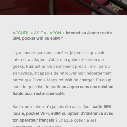
ACCUEIL
»
ASIE
»
JAPON
»
Internet au Japon : carte
SIM, pocket wifi ou eSIM ?
Il y a encore quelques années, je pensais qu’avoir
Internet au Japon, c’était une galère réservée aux
geeks. Puis est arrivé ce moment précis : moi, perdu
en voyage, incapable de retrouver mon hébergement
parce que Google Maps refusait de charger. Du coup,
hors de question de partir
au Japon sans une solution
fiable pour rester connecté.
Sauf que le choix n’a jamais été aussi flou :
carte SIM
locale, pocket WiFi, eSIM ou option d’itinérance avec
ton opérateur français ?
Chaque option a ses
avantages… et ses pièges.