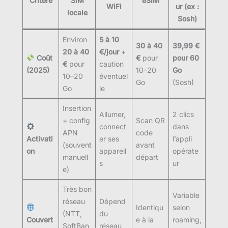
Critère
SIM
eSIM
WiFi
ur (ex :
locale
Sosh)
Environ
5 à 10
30 à 40
39,99 €
20 à 40
€/jour
+
Coût
€
pour
pour 60
€
pour
caution
(2025)
10–20
Go
10–20
éventuel
Go
(Sosh)
Go
le
Insertion
Allumer,
2 clics
+ config
Scan QR
connect
dans
APN
code
Activati
er ses
l’appli
(souvent
avant
on
appareil
opérate
manuell
départ
s
ur
e)
Très bon
Variable
réseau
Dépend
Identiqu
selon
(NTT,
du
Couvert
e à la
roaming,
SoftBan
réseau