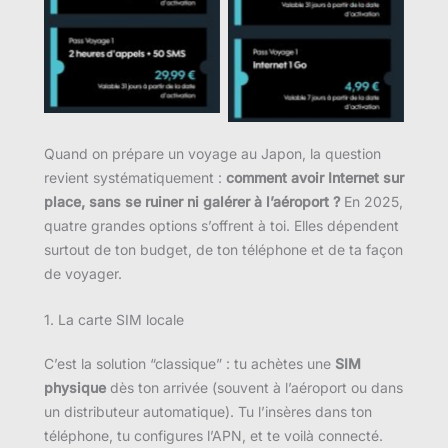
Quand on prépare un voyage au Japon, la question
revient systématiquement :
comment avoir Internet sur
place, sans se ruiner ni galérer à l’aéroport ?
En 2025,
quatre grandes options s’offrent à toi. Elles dépendent
surtout de ton budget, de ton téléphone et de ta façon
de voyager.
1. La carte SIM locale
C’est la solution “classique” : tu achètes une
SIM
physique
dès ton arrivée (souvent à l’aéroport ou dans
un distributeur automatique). Tu l’insères dans ton
téléphone, tu configures l’APN, et te voilà connecté.