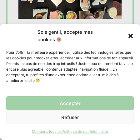
Manger pas cher au Japon : entre
konbinis, curry et sushis à 5 €
Sois gentil, accepte mes
cookies
Pour t’offrir la meilleure expérience, j’utilise des technologies telles que
les cookies pour stocker et/ou accéder aux informations de ton appareil.
Promis, ici pas de cookies trop intrusifs ! Juste ceux qui rendent ta visite
Laisser un commentaire
encore plus agréable : contenus adaptés, navigation fluide… En
acceptant, tu profites d’une expérience optimale, et tu m’aides à
améliorer le site
Votre adresse e-mail ne sera pas publiée.
Les champs obligatoires sont indiqués avec
*
Accepter
Écrivez
Refuser
ici…
Mentions légales
Politique de confidentialité