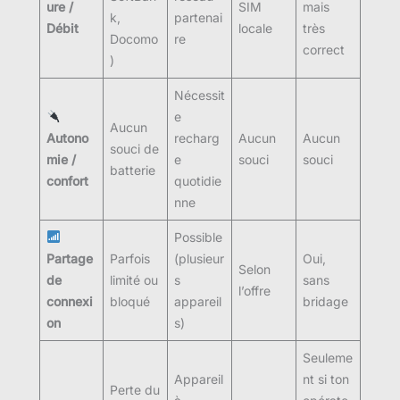
ure /
SIM
mais
k,
partenai
Débit
locale
très
Docomo
re
correct
)
Nécessit
e
Aucun
Autono
recharg
Aucun
Aucun
souci de
mie /
e
souci
souci
batterie
confort
quotidie
nne
Possible
Partage
Parfois
(plusieur
Oui,
Selon
de
limité ou
s
sans
l’offre
connexi
bloqué
appareil
bridage
on
s)
Seuleme
Appareil
nt si ton
Perte du