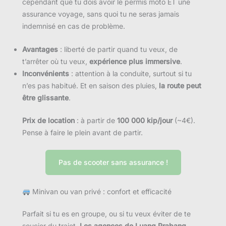
cependant que tu dois avoir le permis moto ET une
assurance voyage, sans quoi tu ne seras jamais
indemnisé en cas de problème.
Avantages
: liberté de partir quand tu veux, de
t’arrêter où tu veux,
expérience plus immersive
.
Inconvénients
: attention à la conduite, surtout si tu
n’es pas habitué. Et en saison des pluies,
la route peut
être glissante
.
Prix de location
: à partir de
100 000 kip/jour
(~4€).
Pense à faire le plein avant de partir.
Pas de scooter sans assurance !
Minivan ou van privé : confort et efficacité
Parfait si tu es en groupe, ou si tu veux éviter de te
soucier du trajet.
Les agences de Luang Prabang