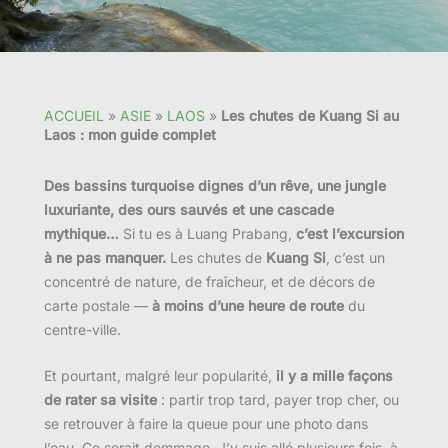
ACCUEIL
»
ASIE
»
LAOS
»
Les chutes de Kuang Si au
Laos : mon guide complet
Des bassins turquoise dignes d’un rêve, une jungle
luxuriante, des ours sauvés et une cascade
mythique…
Si tu es à Luang Prabang,
c’est l’excursion
à ne pas manquer.
Les chutes de
Kuang Si
, c’est un
concentré de nature, de fraîcheur, et de décors de
carte postale —
à moins d’une heure de route
du
centre-ville.
Et pourtant, malgré leur popularité,
il y a mille façons
de rater sa visite
: partir trop tard, payer trop cher, ou
se retrouver à faire la queue pour une photo dans
l’eau. Ce serait dommage. J’y suis allé plusieurs fois, à