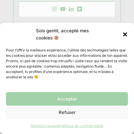
Sois gentil, accepte mes
cookies
←
Article précédent
Article suivant
→
Pour t’offrir la meilleure expérience, j’utilise des technologies telles que
les cookies pour stocker et/ou accéder aux informations de ton appareil.
Promis, ici pas de cookies trop intrusifs ! Juste ceux qui rendent ta visite
encore plus agréable : contenus adaptés, navigation fluide… En
acceptant, tu profites d’une expérience optimale, et tu m’aides à
Ne pars pas trop loin, ces
améliorer le site
articles sont cools aussi !
Accepter
Refuser
Mentions légales
Politique de confidentialité