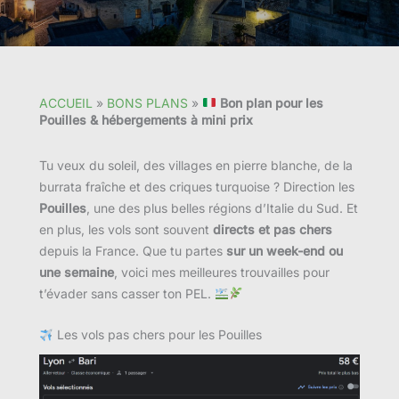
ACCUEIL
»
BONS PLANS
»
Bon plan pour les
Pouilles & hébergements à mini prix
Tu veux du soleil, des villages en pierre blanche, de la
burrata fraîche et des criques turquoise ? Direction les
Pouilles
, une des plus belles régions d’Italie du Sud. Et
en plus, les vols sont souvent
directs et pas chers
depuis la France. Que tu partes
sur un week-end ou
une semaine
, voici mes meilleures trouvailles pour
t’évader sans casser ton PEL.
Les vols pas chers pour les Pouilles