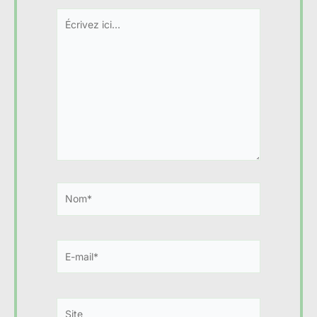
Écrivez
ici…
Nom*
E-
mail*
Site