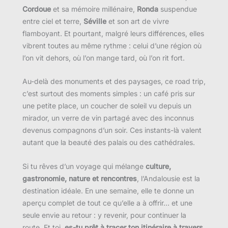
Cordoue
et sa mémoire millénaire,
Ronda
suspendue
entre ciel et terre,
Séville
et son art de vivre
flamboyant. Et pourtant, malgré leurs différences, elles
vibrent toutes au même rythme : celui d’une région où
l’on vit dehors, où l’on mange tard, où l’on rit fort.
Au-delà des monuments et des paysages, ce road trip,
c’est surtout des moments simples : un café pris sur
une petite place, un coucher de soleil vu depuis un
mirador, un verre de vin partagé avec des inconnus
devenus compagnons d’un soir. Ces instants-là valent
autant que la beauté des palais ou des cathédrales.
Si tu rêves d’un voyage qui mélange
culture,
gastronomie, nature et rencontres
, l’Andalousie est la
destination idéale. En une semaine, elle te donne un
aperçu complet de tout ce qu’elle a à offrir… et une
seule envie au retour : y revenir, pour continuer la
route. Et toi,
es-tu prêt à tracer ton itinéraire à travers