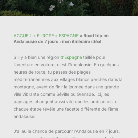
ACCUEIL
»
EUROPE
»
ESPAGNE
»
Road trip en
Andalousie de 7 jours : mon itinéraire idéal
S’il y a bien une région
d’Espagne
taillée pour
l’aventure en voiture, c’est l’Andalousie. En quelques
heures de route, tu passes des plages
méditerranéennes aux villages blancs perchés dans la
montagne, avant de finir la journée dans une grande
ville vibrante comme Séville ou Grenade. Ici, les
paysages changent aussi vite que les ambiances, et
chaque étape révèle une facette différente de l’âme
andalouse.
J’ai eu la chance de parcourir l’Andalousie en 7 jours,