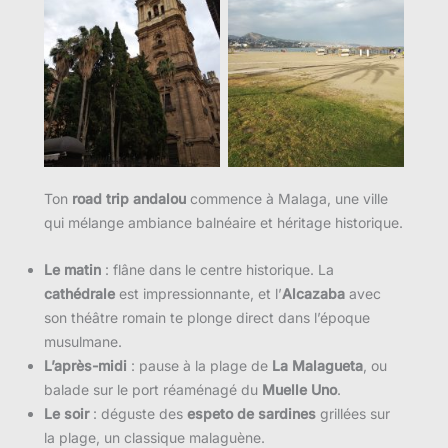
Aucune légende
Aucune légende
Ton
road trip andalou
commence à Malaga, une ville
qui mélange ambiance balnéaire et héritage historique.
Le matin
: flâne dans le centre historique. La
cathédrale
est impressionnante, et l’
Alcazaba
avec
son théâtre romain te plonge direct dans l’époque
musulmane.
L’après-midi
: pause à la plage de
La Malagueta
, ou
balade sur le port réaménagé du
Muelle Uno
.
Le soir
: déguste des
espeto de sardines
grillées sur
la plage, un classique malaguène.