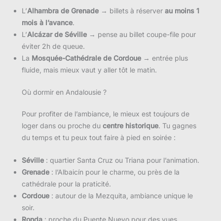
L’
Alhambra de Grenade
→ billets à réserver
au moins 1
mois à l’avance
.
L’
Alcázar de Séville
→ pense au billet coupe-file pour
éviter 2h de queue.
La
Mosquée-Cathédrale de Cordoue
→ entrée plus
fluide, mais mieux vaut y aller tôt le matin.
Où dormir en Andalousie ?
Pour profiter de l’ambiance, le mieux est toujours de
loger dans ou proche du
centre historique
. Tu gagnes
du temps et tu peux tout faire à pied en soirée :
Séville
: quartier Santa Cruz ou Triana pour l’animation.
Grenade
: l’Albaicín pour le charme, ou près de la
cathédrale pour la praticité.
Cordoue
: autour de la Mezquita, ambiance unique le
soir.
Ronda
: proche du Puente Nuevo pour des vues