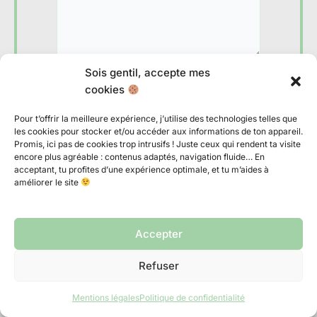
Sois gentil, accepte mes
Nom*
cookies
Pour t’offrir la meilleure expérience, j’utilise des technologies telles que
les cookies pour stocker et/ou accéder aux informations de ton appareil.
E-
Promis, ici pas de cookies trop intrusifs ! Juste ceux qui rendent ta visite
encore plus agréable : contenus adaptés, navigation fluide… En
mail*
acceptant, tu profites d’une expérience optimale, et tu m’aides à
améliorer le site
Site
Accepter
Oui, je veux recevoir plein de bons plans
Refuser
voyages !
Mentions légales
Politique de confidentialité