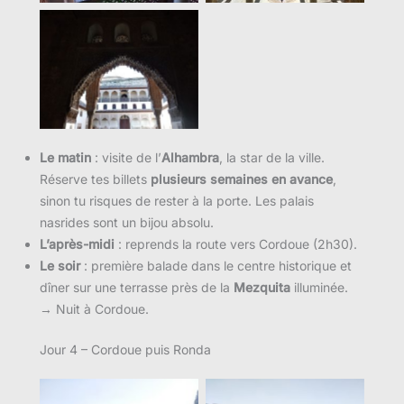
Le matin
: visite de l’
Alhambra
, la star de la ville.
Réserve tes billets
plusieurs semaines en avance
,
sinon tu risques de rester à la porte. Les palais
nasrides sont un bijou absolu.
L’après-midi
: reprends la route vers Cordoue (2h30).
Le soir
: première balade dans le centre historique et
dîner sur une terrasse près de la
Mezquita
illuminée.
→ Nuit à Cordoue.
Jour 4 – Cordoue puis Ronda