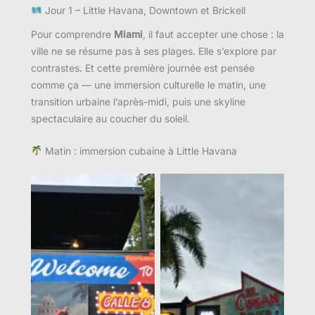
Jour 1 – Little Havana, Downtown et Brickell
Pour comprendre
Miami
, il faut accepter une chose : la
ville ne se résume pas à ses plages. Elle s’explore par
contrastes. Et cette première journée est pensée
comme ça — une immersion culturelle le matin, une
transition urbaine l’après-midi, puis une skyline
spectaculaire au coucher du soleil.
Matin : immersion cubaine à Little Havana
Aucune légende
Aucune légende