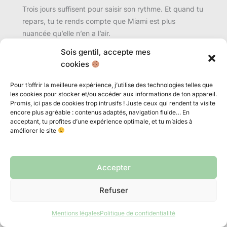
Trois jours suffisent pour saisir son rythme. Et quand tu
repars, tu te rends compte que Miami est plus
nuancée qu’elle n’en a l’air.
Sois gentil, accepte mes
cookies
Pour t’offrir la meilleure expérience, j’utilise des technologies telles que
les cookies pour stocker et/ou accéder aux informations de ton appareil.
Promis, ici pas de cookies trop intrusifs ! Juste ceux qui rendent ta visite
encore plus agréable : contenus adaptés, navigation fluide… En
acceptant, tu profites d’une expérience optimale, et tu m’aides à
améliorer le site
Dydou
Globe-trotter à mes heures perdues, j’ai déjà
Accepter
foulé le sol de plus de 30 pays. Ma curiosité
n’a d’égal que l’amour que je porte à Kévin
Refuser
Monnet-Paquet. Passionné de cinéma et de
gastronomie, le choix est cornélien entre une
Mentions légales
Politique de confidentialité
bonne raclette et un film où joue Matthew