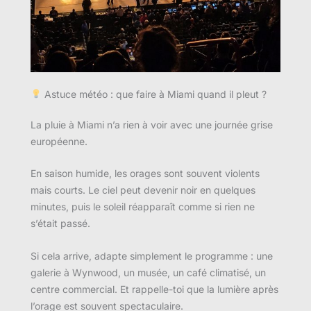
Astuce météo : que faire à Miami quand il pleut ?
La pluie à Miami n’a rien à voir avec une journée grise
européenne.
En saison humide, les orages sont souvent violents
mais courts. Le ciel peut devenir noir en quelques
minutes, puis le soleil réapparaît comme si rien ne
s’était passé.
Si cela arrive, adapte simplement le programme : une
galerie à Wynwood, un musée, un café climatisé, un
centre commercial. Et rappelle-toi que la lumière après
l’orage est souvent spectaculaire.