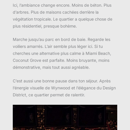
Ici, l’ambiance change encore. Moins de béton. Plus
d’arbres. Plus de maisons cachées derrière la
végétation tropicale. Le quartier a quelque chose de
plus résidentiel, presque bohème.
Marche jusqu’au parc en bord de baie. Regarde les
voiliers amarrés. L’air semble plus léger ici. Si tu
cherches une alternative plus calme à Miami Beach,
Coconut Grove est parfaite. Moins bruyante, moins
démonstrative, mais tout aussi agréable.
C’est aussi une bonne pause dans ton séjour. Après
l’énergie visuelle de Wynwood et l’élégance du Design
District, ce quartier permet de ralentir.