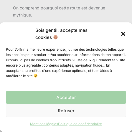
On comprend pourquoi cette route est devenue
mythique.
À l’arrivée à Key West, l’ambiance change encore. Plus
Sois gentil, accepte mes
bohème. Plus décontractée.
Duval Street
concentre
cookies
bars, restaurants et musique live. En fin de journée,
tout le monde se dirige vers
Mallory Square
pour le
Pour t’offrir la meilleure expérience, j’utilise des technologies telles que
les cookies pour stocker et/ou accéder aux informations de ton appareil.
coucher du soleil.
Promis, ici pas de cookies trop intrusifs ! Juste ceux qui rendent ta visite
encore plus agréable : contenus adaptés, navigation fluide… En
C’est touristique, oui. Mais quand le ciel s’embrase au-
acceptant, tu profites d’une expérience optimale, et tu m’aides à
améliorer le site
dessus du golfe du Mexique, difficile de rester
insensible.
Accepter
Jour 9 – Dernières heures et retour vers Miami
Refuser
Mentions légales
Politique de confidentialité