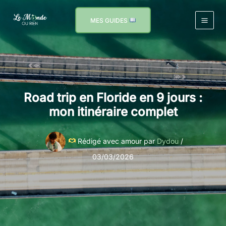
Aller
au
MES GUIDES
contenu
Road trip en Floride en 9 jours :
mon itinéraire complet
Rédigé avec amour par
Dydou
/
03/03/2026