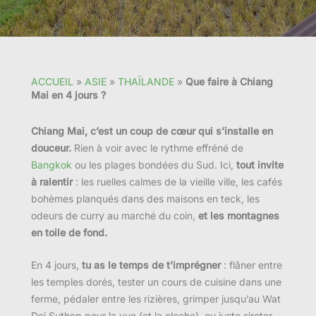
ACCUEIL
»
ASIE
»
THAÏLANDE
»
Que faire à Chiang
Mai en 4 jours ?
Chiang Mai, c’est un coup de cœur qui s’installe en
douceur.
Rien à voir avec le rythme effréné de
Bangkok
ou les plages bondées du Sud. Ici,
tout invite
à ralentir
: les ruelles calmes de la vieille ville, les cafés
bohèmes planqués dans des maisons en teck, les
odeurs de curry au marché du coin,
et les montagnes
en toile de fond.
En 4 jours,
tu as le temps de t’imprégner
: flâner entre
les temples dorés, tester un cours de cuisine dans une
ferme, pédaler entre les rizières, grimper jusqu’au Wat
Doi Suthep pour la vue (et la cloche), ou juste siroter