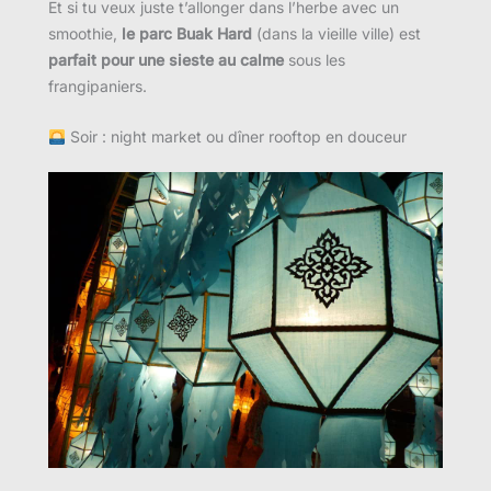
Et si tu veux juste t’allonger dans l’herbe avec un
smoothie,
le parc Buak Hard
(dans la vieille ville) est
parfait pour une sieste au calme
sous les
frangipaniers.
Soir : night market ou dîner rooftop en douceur