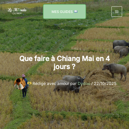
Aller
au
MES GUIDES
contenu
Que faire à Chiang Mai en 4
jours ?
Rédigé avec amour par
Dydou
/
22/10/2025