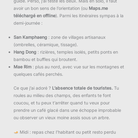
guidé. Perso, j’ai testé les deux. Mais en solo, il faut
avoir un bon sens de l’orientation (ou
Maps.me
téléchargé en offline
). Parmi les itinéraires sympas à la
demi-journée :
San Kamphaeng
: zone de villages artisanaux
(ombrelles, céramique, tissage).
Hang Dong
: rizières, temples isolés, petits ponts en
bambou et buffles qui broutent.
Mae Rim
: plus au nord, avec vue sur les montagnes et
quelques cafés perchés.
Ce que j’ai adoré ?
L’absence totale de touristes.
Tu
roules au milieu des champs, des enfants te font
coucou, et tu peux t’arrêter quand tu veux pour
prendre un café glacé dans une échoppe improbable
ou observer un vieux moine assis sous un arbre.
Midi : repas chez l’habitant ou petit resto perdu