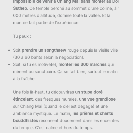
Impossible de venir à Chiang Mai sans monter au Doi
Suthep.
Ce temple perché au sommet d’une colline, à 1
000 mètres d’altitude, domine toute la vallée. Et la
montée fait partie de l’expérience.
Tu peux :
Soit
prendre un songthaew
rouge depuis la vieille ville
(30 à 60 bahts selon la négociation).
Soit, si tu es motivé(e),
monter les 300 marches
qui
mènent au sanctuaire. Ça se fait bien, surtout le matin
à la fraîche.
Une fois là-haut, tu découvriras
un stupa doré
étincelant
, des fresques murales,
une vue grandiose
sur Chiang Mai (quand le ciel est dégagé) et une
ambiance mystique. Le matin,
les prières et chants
bouddhistes
résonnent doucement dans les enceintes
du temple. C’est calme et hors du temps.