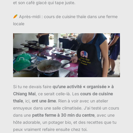
et son café glacé qui tape juste.
Après-midi : cours de cuisine thaïe dans une ferme
locale
Si tu ne devais faire
qu’une activité « organisée » à
Chiang Mai
, ce serait celle-là. Les
cours de cuisine
thaïe
, ici,
ont une âme
. Rien à voir avec un atelier
ennuyeux dans une salle climatisée. J’ai testé un cours
dans une
petite ferme à 30 min du centre
, avec une
hôte adorable, un potager bio, et des recettes que tu
peux vraiment refaire ensuite chez toi.