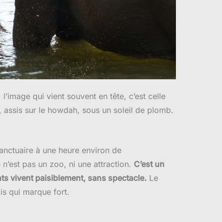
, l’image qui vient souvent en tête, c’est celle
é, assis sur le howdah, sous un soleil de plomb.
 sanctuaire à une heure environ de
n’est pas un zoo, ni une attraction.
C’est un
nts vivent paisiblement, sans spectacle.
Le
ais qui marque fort.