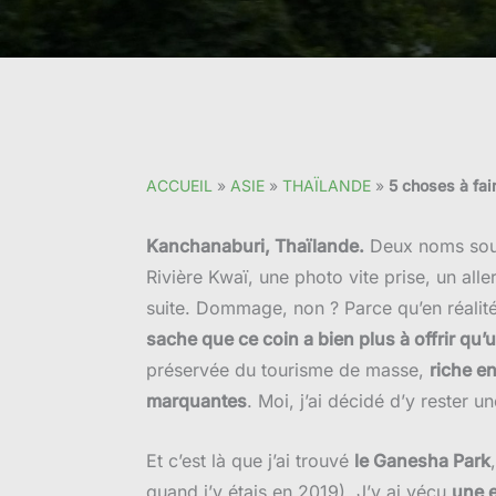
ACCUEIL
»
ASIE
»
THAÏLANDE
»
5 choses à fai
Kanchanaburi, Thaïlande.
Deux noms souv
Rivière Kwaï, une photo vite prise, un all
suite. Dommage, non ? Parce qu’en réalité
sache que ce coin a bien plus à offrir qu’
préservée du tourisme de masse,
riche en
marquantes
. Moi, j’ai décidé d’y rester u
Et c’est là que j’ai trouvé
le Ganesha Park
quand j’y étais en 2019). J’y ai vécu
une 