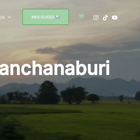
os
MES GUIDES
 Kanchanaburi