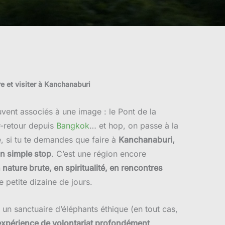
re et visiter à Kanchanaburi
ent associés à une image : le Pont de la
er-retour depuis
Bangkok
… et hop, on passe à la
, si tu te demandes que faire à
Kanchanaburi,
un simple stop
. C’est une région encore
 nature brute, en spiritualité, en rencontres
ne petite dizaine de jours.
, un sanctuaire d’éléphants éthique (en tout cas,
expérience de volontariat profondément