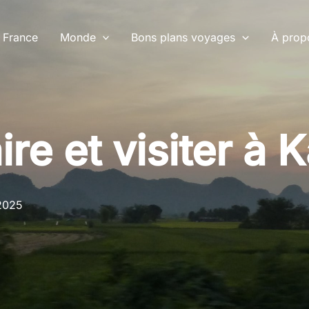
France
Monde
Bons plans voyages
À prop
ire et visiter à
2025